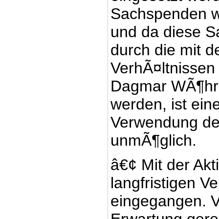
Sachspenden we
und da diese S
durch die mit d
VerhÃ¤ltnissen
Dagmar WÃ¶hrl
werden, ist ein
Verwendung der
unmÃ¶glich.
â€¢ Mit der Ak
langfristigen V
eingegangen. Vi