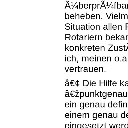
Ã¼berprÃ¼fbar
beheben. Vielme
Situation allen
Rotariern bekan
konkreten ZustÃ
ich, meinen o.
vertrauen.
â€¢ Die Hilfe k
â€žpunktgenau
ein genau defin
einem genau de
eingesetzt wer