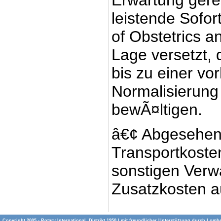
Erwartung gerec
leistende Sofor
of Obstetrics a
Lage versetzt, 
bis zu einer vo
Normalisierung 
bewÃ¤ltigen.
â€¢ Abgesehen
Transportkosten
sonstigen Verw
Zusatzkosten a
Copyright 2005 - Rotary International, Distrikt 1950 | mit freundlicher Unterstützung durch
Lombe