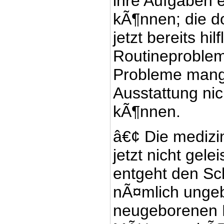
ihre Aufgaben 
kÃ¶nnen; die do
jetzt bereits hi
Routineprobleme
Probleme mang
Ausstattung ni
kÃ¶nnen.
â€¢ Die medizin
jetzt nicht gele
entgeht den Sc
nÃ¤mlich unge
neugeborenen K