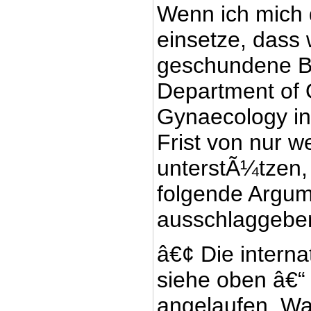
Wenn ich mich
einsetze, dass 
geschundene B
Department of 
Gynaecology in
Frist von nur 
unterstÃ¼tzen,
folgende Argum
ausschlaggebe
â€¢ Die internat
siehe oben â€“
angelaufen. Wa