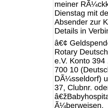
meiner RÃ¼ck
Dienstag mit d
Absender zur K
Details in Verb
â€¢ Geldspende
Rotary Deutsch
e.V. Konto 394
700 10 (Deuts
DÃ¼sseldorf) u
37, Clubnr. od
â€žBabyhospit
Ã¼berweisen.