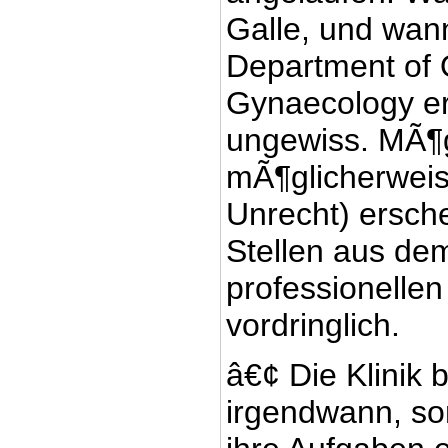
Galle, und wann
Department of 
Gynaecology err
ungewiss. MÃ¶g
mÃ¶glicherweise
Unrecht) ersche
Stellen aus dem
professionellen
vordringlich.
â€¢ Die Klinik 
irgendwann, son