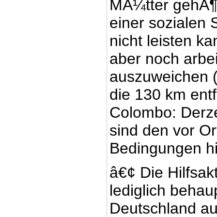
MÃ¼tter gehÃ¶r
einer sozialen 
nicht leisten ka
aber noch arbei
auszuweichen (
die 130 km ent
Colombo: Derzei
sind den vor O
Bedingungen hil
â€¢ Die Hilfsakt
lediglich behau
Deutschland au