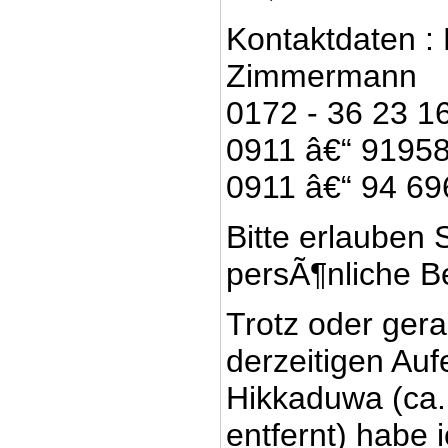
Kontaktdaten : 
Zimmermann
0172 - 36 23 1
0911 â€“ 9195
0911 â€“ 94 69
Bitte erlauben 
persÃ¶nliche 
Trotz oder ger
derzeitigen Auf
Hikkaduwa (ca.
entfernt) habe 