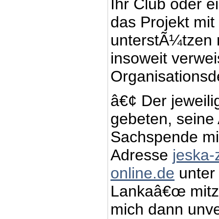
Ihr Club oder e
das Projekt mi
unterstÃ¼tzen
insoweit verweis
Organisationsde
â€¢ Der jeweil
gebeten, seine 
Sachspende mir
Adresse
jeska
online.de
unter 
Lankaâ€œ mitzu
mich dann unv