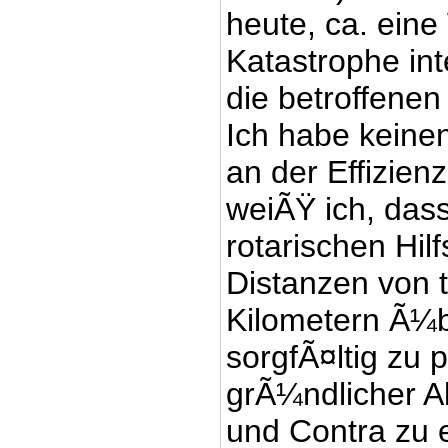
heute, ca. ein
Katastrophe int
die betroffenen
Ich habe keinen
an der Effizienz
weiÃŸ ich, das
rotarischen Hil
Distanzen von 
Kilometern Ã¼b
sorgfÃ¤ltig zu 
grÃ¼ndlicher 
und Contra zu 