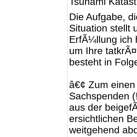
Tsunami Katast
Die Aufgabe, di
Situation stellt
ErfÃ¼llung ich 
um Ihre tatkrÃ¤f
besteht in Fol
â€¢ Zum einen 
Sachspenden (!!
aus der beigef
ersichtlichen B
weitgehend ab