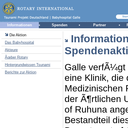
Star
Informationen
Spenden
Partner
Die Aktion
Informatio
Das Babyhospital
Spendenakt
Akteure
Ãœber Rotary
Galle verfÃ¼gt
Hintergrundwissen Tsunami
Berichte zur Aktion
eine Klinik, die
Medizinischen 
der Ã¶rtlichen 
of Ruhuna angeg
Bestandteil dies