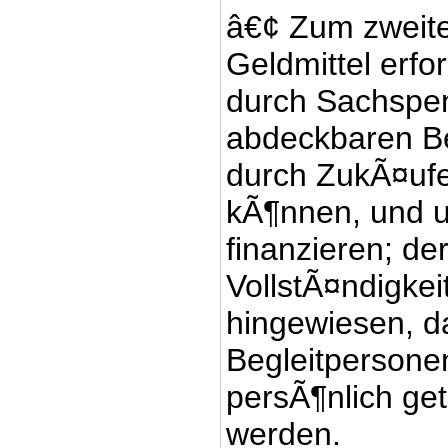
â€¢ Zum zweite
Geldmittel erfo
durch Sachspen
abdeckbaren Be
durch ZukÃ¤uf
kÃ¶nnen, und u
finanzieren; d
VollstÃ¤ndigkei
hingewiesen, d
Begleitpersone
persÃ¶nlich ge
werden.