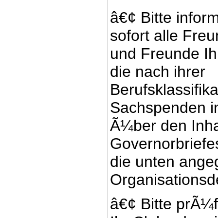
â€¢ Bitte infor
sofort alle Fre
und Freunde Ih
die nach ihrer
Berufsklassifik
Sachspenden i
Ã¼ber den Inha
Governorbriefe
die unten ange
Organisationsde
â€¢ Bitte prÃ¼f