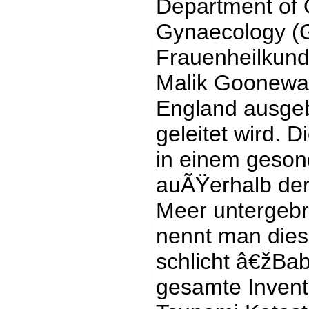
Department of 
Gynaecology (G
Frauenheilkund
Malik Goonewar
England ausgeb
geleitet wird. 
in einem geso
auÃŸerhalb der
Meer untergebr
nennt man die
schlicht â€žBa
gesamte Inventa