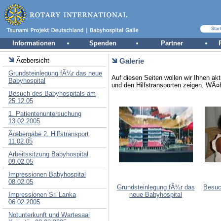
Star
Informationen
Spenden
Partner
Ãœbersicht
Galerie
Grundsteinlegung fÃ¼r das neue
Auf diesen Seiten wollen wir Ihnen ak
Babyhospital
und den Hilfstransporten zeigen. WÃ¤h
Besuch des Babyhospitals am
25.12.05
1. Patientenuntersuchung
13.02.2005
Ãœbergabe 2. Hilfstransport
11.02.05
Arbeitssitzung Babyhospital
09.02.05
Impressionen Babyhospital
08.02.05
Grundsteinlegung fÃ¼r das
Besuc
Impressionen Sri Lanka
neue Babyhospital
06.02.2005
Notunterkunft und Wartesaal