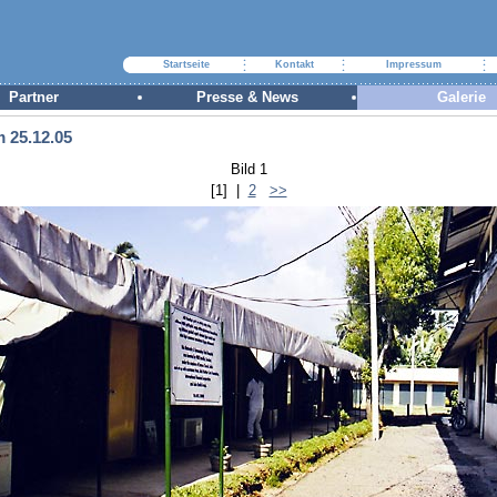
Startseite
Kontakt
Impressum
Partner
Presse & News
Galerie
 25.12.05
Bild 1
[1]
|
2
>>