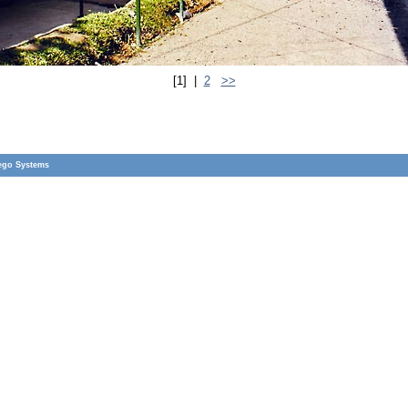
[1]
|
2
>>
go Systems